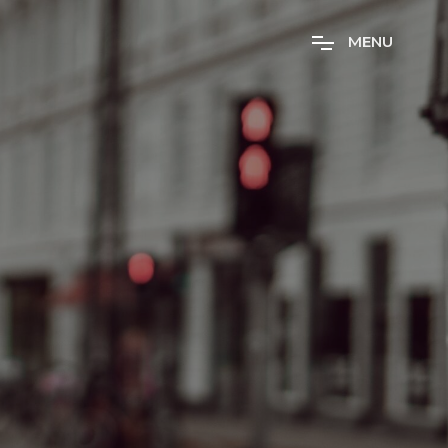
M
E
N
U