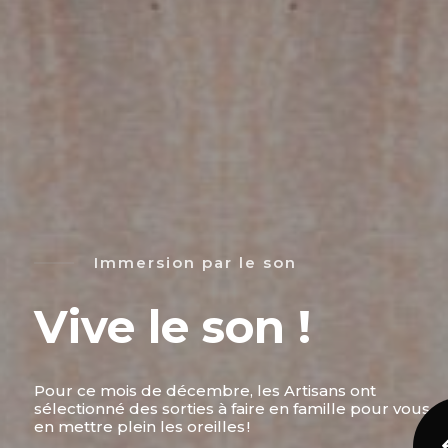
Immersion par le son
Vive le son !
Pour ce mois de décembre, les Artisans ont
sélectionné des sorties à faire en famille pour vous
en mettre plein les oreilles !