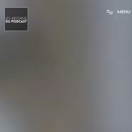
M
E
N
U