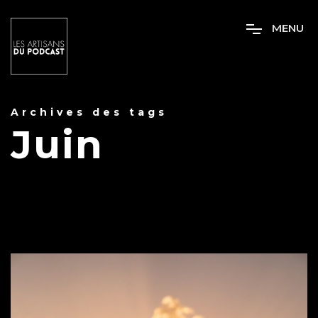
M
E
N
U
Archives des tags
Juin