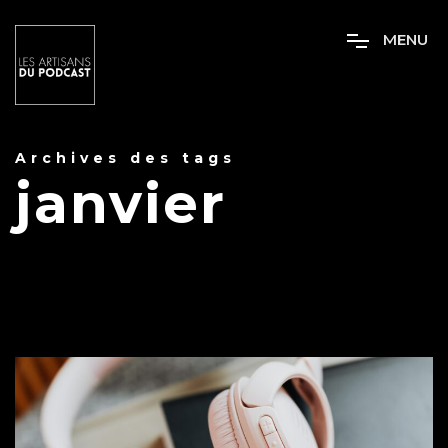
M
E
N
U
Archives des tags
janvier