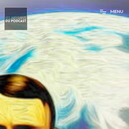
M
E
N
U