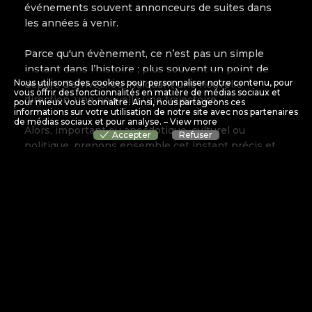
événements souvent annonceurs de suites dans
les années à venir.
Parce qu'un évènement, ce n’est pas un simple
instant dans l’histoire ; plus souvent un point de
Nous utilisons des cookies pour personnaliser notre contenu, pour
départ, d’arrivée, ou indiquant une nouvelle
vous offrir des fonctionnalités en matière de médias sociaux et
direction, une nouvelle une trajectoire…
pour mieux vous connaître. Ainsi, nous partageons ces
informations sur votre utilisation de notre site avec nos partenaires
de médias sociaux et pour analyse. –
View more
Alors, important ou anecdotique, culturel ou
Accepter
Refuser
politique, prenons ensemble cet instant précis et
essayons de le mettre en perspective.
Révélons ses causes. Évoquons ses conséquences.
Anticipons les suites.
Voix Off : I. Albohair-Bénel, A. Beaussier, F. Blindt,
L. Wajntreter
Auteurs : J.-E. Bénel, A. Khenis, M. Louette, L.
Ramalho